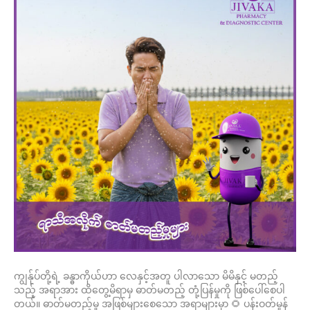
ကျွန်ုပ်တို့ရဲ့ ခန္ဓာကိုယ်ဟာ လေနှင့်အတူ ပါလာသော မိမိနှင့် မတည့်
သည့် အရာအား ထိတွေ့မိရာမှ ဓာတ်မတည့် တုံ့ပြန်မှုကို ဖြစ်ပေါ်စေပါ
တယ်။ ဓာတ်မတည့်မှု အဖြစ်များစေသော အရာများမှာ 🌻 ပန်းဝတ်မှုန်