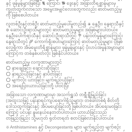
နှင့် ဖုန်မှုန့်များဖြစ်ပြီး 🐈 ကြောင်၊ 🐕 ခွေးနှင့် အခြားတိရစ္ဆာန်များမှ
ကျွတ်ထွက်လာသော အမွှေးအမျှင်လေးတွေကလည်း ဓာတ်မတည့်မှု
ကို ဖြစ်စေပါတယ်။
လူတစ်ဦးနှင့်တစ်ဦး ဓာတ်မတည့်မှုပေါ်မူတည်၍ ☀️ နွေဦး၊ နွေရာသီနှင့်
❄️ ဆောင်းဦးရာသီများတွင် ဓာတ်မတည့်မှုများ အဖြစ်များပါတယ်။
နွေဦးပေါက်ရာသီနှင့် ဆောင်းဦးရာသီတွင် 💐 ပန်းဝတ်မှုန်များကြောင့်၊
နွေရာသီတွင် 🌾 ကောက်ရိုးစပါးများကြောင့် ဓာတ်မတည့်မှုများ ပိုဖြစ်
လေ့ရှိကာ အိမ်မွေးတိရိစ္ဆာန်များ၊ ဖုန်မှုန့်များနှင့် ပိုးဟပ်အမှုန်အမွှားများ
ကြောင့်က တစ်နှစ်ပတ်လုံး ဖြစ်နိုင်ပါတယ်။
ဓာတ်မတည့်မှု လက္ခဏာများတွင်
⭕️ နှာချေခြင်း၊ ချောင်းဆိုးခြင်း
⭕️ နှာရည်ယိုခြင်းနှင့် နှာပိတ်ခြင်း
⭕️ မျက်လုံး ယားခြင်း၊ မျက်ရည်ယိုခြင်း
⭕️ အရေပြားယားယံခြင်းတို့ ပါဝင်ပြီး
အခြားသော လက္ခဏာများမှာ အသက်ရှူသံ တရွှီရွှီမြည်ခြင်း
(အထူးသဖြင့် ပန်းနာရင်ကျပ်ရောဂါရှိသူများ)၊ တစ်ခါတစ်ရံ စိတ်တို
ဒေါသထွက်ခြင်းနှင့် အိပ်မပျော်ခြင်းတို့ ဖြစ်ပါတယ်။ အိပ်ရေးမဝခြင်း
ကြောင့် ပင်ပန်း နွမ်းနယ်နေတတ်ပါတယ်။ ယားယံခြင်းသည်
တဖြည်းဖြည်း သို့မဟုတ် ရုတ်တရတ် စတင်ဖြစ်လာနိုင်ပါတယ်။
❇️ Antihistamines နှင့် Decongestants များ၊ မျက်ရည်တု မျက်စဉ်း