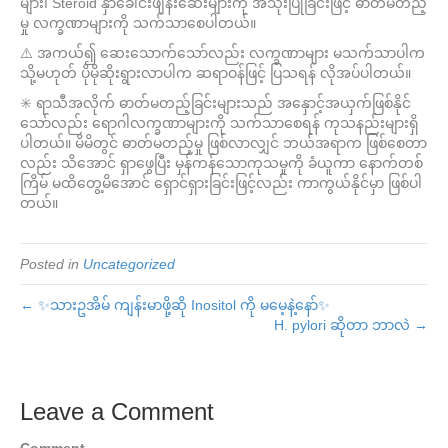
များ၊ Steroid နှာခေါင်းဖျန်းဆေးများကို အသုံးပြုခြင်းဖြင့် ဓာတ်မတည့်
မှု လက္ခဏာများကို သက်သာစေပါတယ်။
⚠️ အကယ်၍ ဆေးသောက်သော်လည်း လက္ခဏာများ မသက်သာပါက
သို့မဟုတ် ပိုမိုဆိုးရွားလာပါက ဆရာဝန်ဖြင့် ပြသရန် လိုအပ်ပါတယ်။
✳️ ရာသီအလိုက် ဓာတ်မတည့်ခြင်းများသည် အနှောင့်အယှက်ဖြစ်နိုင်
သော်လည်း ရောဂါလက္ခဏာများကို သက်သာစေရန် ကုသနည်းများရှိ
ပါတယ်။ မိမိတွင် ဓာတ်မတည့်မှု ဖြစ်လာလျှင် ဘယ်အရာက ဖြစ်စေတာ
လည်း သိအောင် ရှာဖွေပြီး မှန်ကန်သောကုသမှုကို ခံယူကာ နောက်တစ်
ကြိမ် မထိတွေ့မိအောင် ရှောင်ရှားခြင်းဖြင့်လည်း ကာကွယ်နိုင်မှာ ဖြစ်ပါ
တယ်။
Posted in
Uncategorized
← ✨သားဥအိမ် ကျန်းမာဖို့ဆို Inositol ကို မမေ့နဲ့နော်✨
H. pylori ဆိုတာ ဘာလဲ →
Leave a Comment
Comment