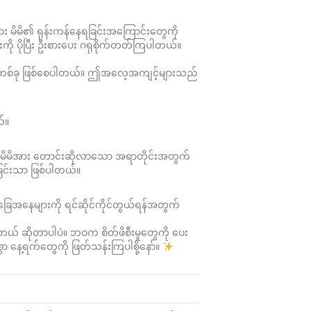
း မိမိ၏ ရုန်းကန်နေရခြင်းအကြောင်းတွေကို
းကို ပိုပြီး ဦးစားပေး ဂရုစိုက်တတ်ကြပါတယ်။
ါက်တစ်ခု ဖြစ်စေပါတယ်။ ဤအလေ့အကျင့်များသည်
်။
သည် မိမိအား တောင်းဆိုလာသော အရာတိုင်းအတွက်
ခြင်းသာ ဖြစ်ပါတယ်။
း အခြေအနေများကို ရင်ဆိုင်ကိုင်တွယ်ရန်အတွက်
ေတယ် ဆိုတာပါပဲ။ ဘဝက စိတ်ဖိစီးမှုတွေကို ပေး
ြွစွာ နေ့ရက်တွေကို ဖြတ်သန်းကြပါစို့နော်။