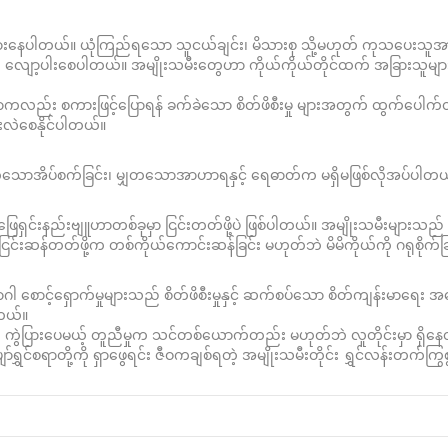
းထွားနေပါတယ်။ ယုံကြည်ရသော သူငယ်ချင်း၊ မိသားစု သို့မဟုတ် ကုသပေးသူအာ
ပိုးကို လျော့ပါးစေပါတယ်။ အမျိုးသမီးတွေဟာ ကိုယ်ကိုယ်တိုင်ထက် အခြားသူမျာ
ာကလည်း စကားဖြင့်ပြောရန် ခက်ခဲသော စိတ်ဖိစီးမှု များအတွက် ထွက်ပေ
်းလဲစေနိုင်ပါတယ်။
ုံလောက်သောအိပ်စက်ခြင်း၊ မျှတသောအာဟာရနှင့် ရေဓာတ်က မရှိမဖြစ်လိုအပ်ပါတယ
ဖြေရှင်းနည်းဗျူဟာတစ်ခုမှာ ငြင်းတတ်ဖို့ပဲ ဖြစ်ပါတယ်။ အမျိုးသမီးများ
င်းဆန်တတ်ဖို့က တစ်ကိုယ်ကောင်းဆန်ခြင်း မဟုတ်ဘဲ မိမိကိုယ်ကို ဂရုစိုက်
တ်ရောဂါ စောင့်ရှောက်မှုများသည် စိတ်ဖိစီးမှုနှင့် ဆက်စပ်သော စိတ်ကျန်းမာရေ
ါတယ်။
င်းက ကွဲပြားပေမယ့် တူညီမှုက သင်တစ်ယောက်တည်း မဟုတ်ဘဲ လူတိုင်းမှာ ရှိန
ပျော်ရွှင်စရာတို့ကို ရှာဖွေရင်း ဇီဝကချစ်ရတဲ့ အမျိုးသမီးတိုင်း ရွှင်လန်းတက်က