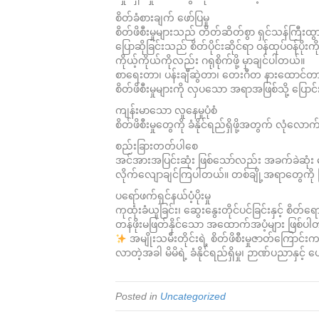
စိတ်ခံစားချက် ဖော်ပြမှု
စိတ်ဖိစီးမှုများသည် တိတ်ဆိတ်စွာ ရှင်သန်ကြီ
ပြောဆိုခြင်းသည် စိတ်ပိုင်းဆိုင်ရာ ဝန်ထုပ်ဝန်
ကိုယ့်ကိုယ်ကိုလည်း ဂရုစိုက်ဖို့ မှာချင်ပါတယ်။
စာရေးတာ၊ ပန်းချီဆွဲတာ၊ တေးဂီတ နားထောင်တ
စိတ်ဖိစီးမှုများကို လှပသော အရာအဖြစ်သို့ ပြောင
ကျန်းမာသော လူနေမှုပုံစံ
စိတ်ဖိစီးမှုတွေကို ခံနိုင်ရည်ရှိဖို့အတွက် လ
စည်းခြားတတ်ပါစေ
အင်အားအပြင်းဆုံး ဖြစ်သော်လည်း အခက်ခဲဆုံး 
လိုက်လျောချင်ကြပါတယ်။ တစ်ချို့အရာတွေကို ငြ
ပရော်ဖက်ရှင်နယ်ပံ့ပိုးမှု
ကုထုံးခံယူခြင်း၊ ဆွေးနွေးတိုင်ပင်ခြင်းနှင့် စိ
တန်ဖိုးမဖြတ်နိုင်သော အထောက်အပံ့များ ဖြစ်ပ
အမျိုးသမီးတိုင်းရဲ့ စိတ်ဖိစီးမှုဇာတ်ကြော
လာတဲ့အခါ မိမိရဲ့ ခံနိုင်ရည်ရှိမှု၊ ဉာဏ်ပညာနှင့် 
Posted in
Uncategorized