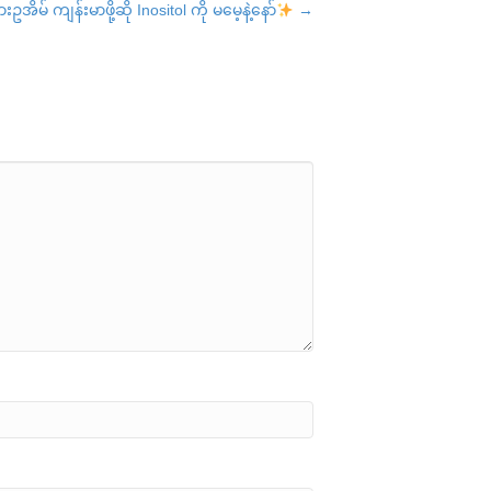
းဥအိမ် ကျန်းမာဖို့ဆို Inositol ကို မမေ့နဲ့နော်
→