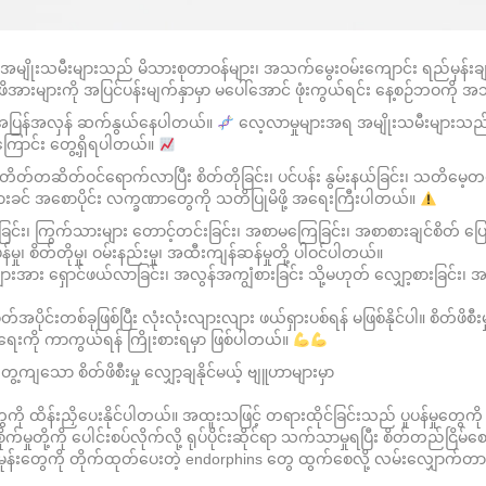
်တွင် အမျိုးသမီးများသည် မိသားစုတာဝန်များ၊ အသက်မွေးဝမ်းကျောင်း ရည်မှန်းခ
ရာ ဖိအားများကို အပြင်ပန်းမျက်နှာမှာ မပေါ်အောင် ဖုံးကွယ်ရင်း နေ့စဉ်ဘဝက
်းစွာ အပြန်အလှန် ဆက်နွယ်နေပါတယ်။
လေ့လာမှုများအရ အမျိုးသမီးများသည် အမ
ားကြောင်း တွေ့ရှိရပါတယ်။
့ တိတ်တဆိတ်ဝင်ရောက်လာပြီး စိတ်တိုခြင်း၊ ပင်ပန်း နွမ်းနယ်ခြင်း၊ သတိမေ
း မသွားခင် အစောပိုင်း လက္ခဏာတွေကို သတိပြုမိဖို့ အရေးကြီးပါတယ်။
က်ခြင်း၊ ကြွက်သားများ တောင့်တင်းခြင်း၊ အစာမကြေခြင်း၊ အစာစားချင်စိတ် ပြော
န်မှု၊ စိတ်တိုမှု၊ ဝမ်းနည်းမှု၊ အထီးကျန်ဆန်မှုတို့ ပါဝင်ပါတယ်။
အား ရှောင်ဖယ်လာခြင်း၊ အလွန်အကျွံစားခြင်း သို့မဟုတ် လျှော့စားခြင်း၊ အရက
ိုင်းတစ်ခုဖြစ်ပြီး လုံးလုံးလျားလျား ဖယ်ရှားပစ်ရန် မဖြစ်နိုင်ပါ။ စိတ်ဖိစီ
းမာရေးကို ကာကွယ်ရန် ကြိုးစားရမှာ ဖြစ်ပါတယ်။
ကျသော စိတ်ဖိစီးမှု လျှော့ချနိုင်မယ့် ဗျူဟာများမှာ
ွေကို ထိန်းညှိပေးနိုင်ပါတယ်။ အထူးသဖြင့် တရားထိုင်ခြင်းသည် ပူပန်မှုတွေကို
ိုက်မှုတို့ကို ပေါင်းစပ်လိုက်လို့ ရုပ်ပိုင်းဆိုင်ရာ သက်သာမှုရပြီး စိတ်တည်ငြိမ
ာ်မုန်းတွေကို တိုက်ထုတ်ပေးတဲ့ endorphins တွေ ထွက်စေလို့ လမ်းလျှောက်တာ