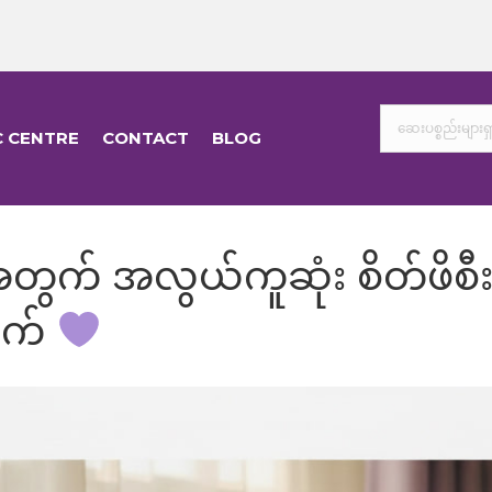
C CENTRE
CONTACT
BLOG
အတွက် အလွယ်ကူဆုံး စိတ်ဖိစီး
ျက်