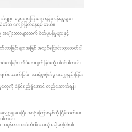
ျက်များ၊ ငွေရေးကြေးရေး ရုန်းကန်ရမှုများ၊
ို အသံတိတ် ကျော်ဖြတ်နေရပါတယ်။
ျိုးသားများထက် စိတ်ပူပန်မှုများနှင့်
့တတ်လာခြင်းများအဖြစ် အသွင်ပြောင်းသွားတတ်ပါ
င်းလဲခြင်း၊ အိပ်ရေးပျက်ခြင်းတို့ ပါဝင်ပါတယ်။
်သောက်ခြင်း၊ အာရုံစူးစိုက်မှု လျော့နည်းခြင်း
းမှုတွေကို ခံနိုင်ရည်ရှိအောင် တည်ဆောက်ရန်၊
 လျှော့ချပေးပြီး အာရုံကြောစနစ်ကို ငြိမ်သက်စေ
်စေပါတယ်။
၊ ကခုန်တာ၊ စက်ဘီးစီးတာလို ပေါ့ပေါ့ပါးပါး