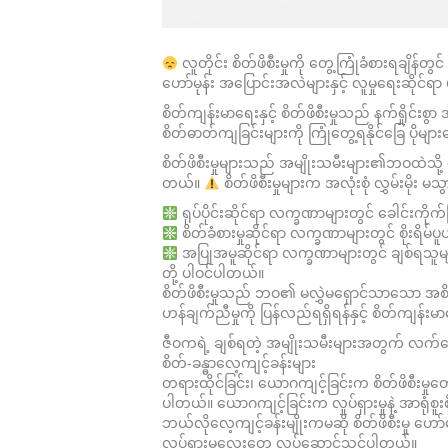
လူတိုင်း စိတ်ဖိစီးမှုကို တွေ့ကြုံခံစားရချိန
ဟော်မုန်း အပြောင်းအလဲများနှင့် လူမှုရေးဆိုင်
စိတ်ကျန်းမာရေးနှင့် စိတ်ဖိစီးမှုသည် နက်ရှိုင
စိတ်ဓာတ်ကျခြင်းများကို ကြုံတွေ့ရနိုင်ခြေ ပိုမျ
စိတ်ဖိစီးမှုများသည် အမျိုးသမီးများ၏ဘဝထဲသို
တယ်။
စိတ်ဖိစီးမှုများက အလုံးစုံ လွှမ်းမို
ရုပ်ပိုင်းဆိုင်ရာ လက္ခဏာများတွင် ခေါင်းကို
စိတ်ခံစားမှုဆိုင်ရာ လက္ခဏာများတွင် စိုးရိမ်ပူပ
အပြုအမူဆိုင်ရာ လက္ခဏာများတွင် ချစ်ရသူများ
တို့ ပါဝင်ပါတယ်။
စိတ်ဖိစီးမှုသည် ဘဝ၏ မလွှဲမရှောင်သာသော အစိတ်အပ
ဟန်ချက်ညီမှုကို ပြန်လည်ရရှိရန်နှင့် စိတ်ကျန်
ဇီဝကရဲ့ ချစ်ရတဲ့ အမျိုးသမီးများအတွက် လက်တွေ့
စိတ်-ခန္ဓာလေ့ကျင့်ခန်းများ
တရားထိုင်ခြင်း၊ ယောဂကျင့်ခြင်းက စိတ်ဖိစီးမှုတ
ပါတယ်။ ယောဂကျင့်ခြင်းက လှုပ်ရှားမှုနဲ့ အာရုံစူးစ
ဘယ်လိုလေ့ကျင့်ခန်းမျိုးကမဆို စိတ်ဖိစီးမှု ဟေ
လှုပ်ရှားမှုလေးတွေ လုပ်ဆောင်သင့်ပါတယ်။